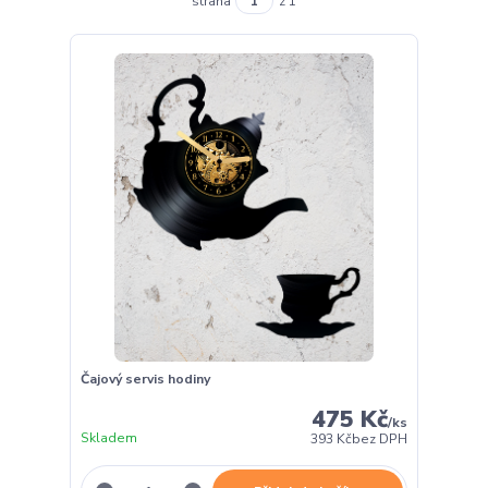
strana
z 1
Čajový servis hodiny
475 Kč
/
ks
Skladem
393 Kč
bez DPH