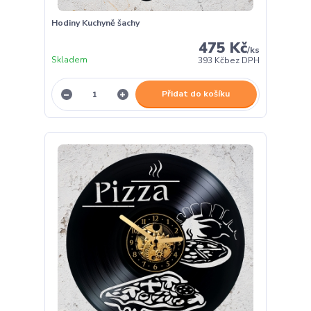
Hodiny Kuchyně šachy
475 Kč
/
ks
Skladem
393 Kč
bez DPH
Přidat do košíku