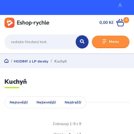
0
0,00 Kč
Menu
HODINY z LP desky
Kuchyň
Kuchyň
Nejnovější
Nejlevnější
Nejdražší
Zobrazuji 1-9 z 9