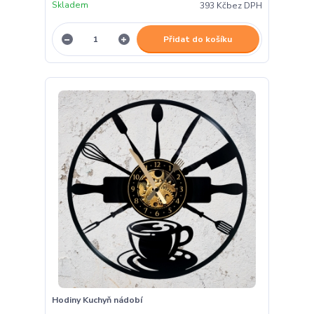
Skladem
393 Kč
bez DPH
Přidat do košíku
Hodiny Kuchyň nádobí