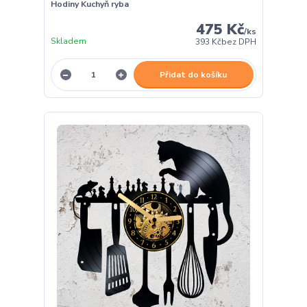
Hodiny Kuchyň ryba
475 Kč
/
ks
Skladem
393 Kč
bez DPH
Přidat do košíku