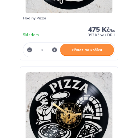
Hodiny Pizza
475 Kč
/
ks
Skladem
393 Kč
bez DPH
Přidat do košíku