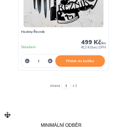
Hodiny Řezník
499 Kč
/
ks
Skladem
412 Kč
bez DPH
Přidat do košíku
strana
z 1
MINIMÁLNÍ ODBĚR