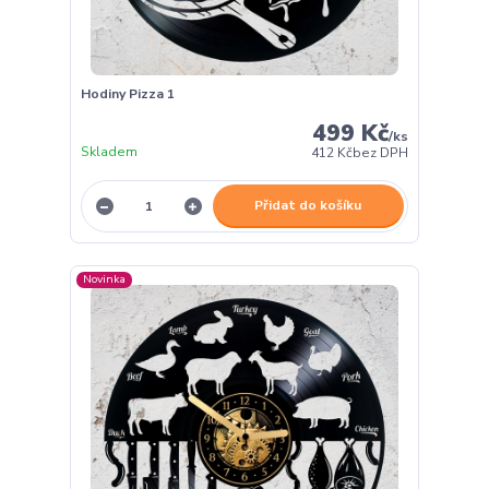
Hodiny Pizza 1
499 Kč
/
ks
Skladem
412 Kč
bez DPH
Přidat do košíku
Novinka