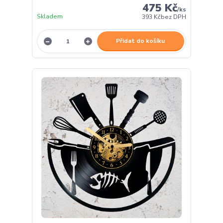
475 Kč
/
ks
Skladem
393 Kč
bez DPH
Přidat do košíku