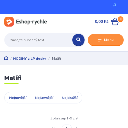
0
0,00 Kč
Menu
HODINY z LP desky
Malíři
Malíři
Nejnovější
Nejlevnější
Nejdražší
Zobrazuji 1-9 z 9