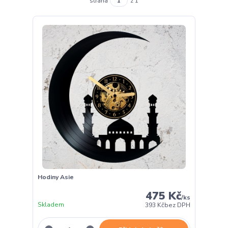
strana
z 1
Hodiny Asie
475 Kč
/
ks
Skladem
393 Kč
bez DPH