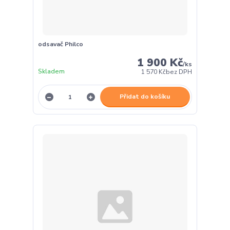
odsavač Philco
1 900 Kč
/
ks
Skladem
1 570 Kč
bez DPH
Přidat do košíku