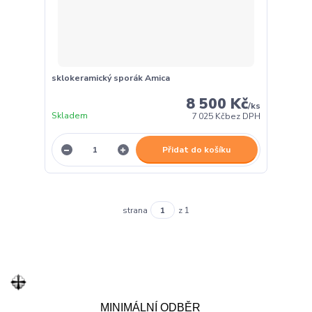
sklokeramický sporák Amica
8 500 Kč
/
ks
Skladem
7 025 Kč
bez DPH
Přidat do košíku
strana
z 1
MINIMÁLNÍ ODBĚR