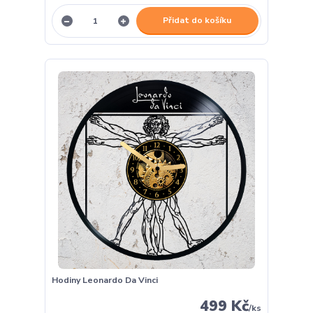
Přidat do košíku
Hodiny Leonardo Da Vinci
499 Kč
/
ks