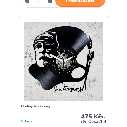
Přidat do košíku
Hodiny Jan Zrzavý
475 Kč
/
ks
Skladem
393 Kč
bez DPH