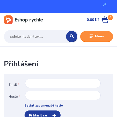
0
0,00 Kč
Menu
Přihlášení
Email
*
Heslo
*
Zaslat zapomenuté heslo
Přihlásit se