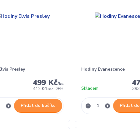
lvis Presley
Hodiny Evanescence
499 Kč
4
/
ks
Skladem
412 Kč
bez DPH
393
Přidat do košíku
Přidat do