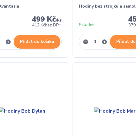
Avantasia
Hodiny bez strojku a samo
499 Kč
4
/
ks
Skladem
412 Kč
bez DPH
379
Přidat do košíku
Přidat do