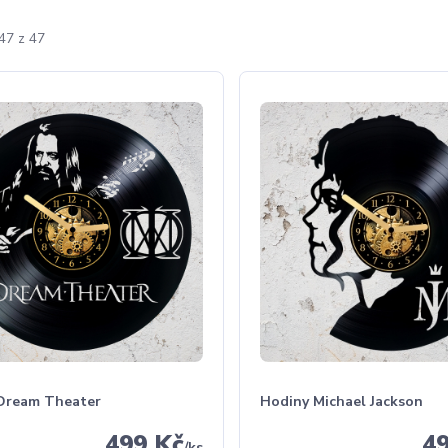
47 z 47
Dream Theater
Hodiny Michael Jackson
499 Kč
4
/
ks