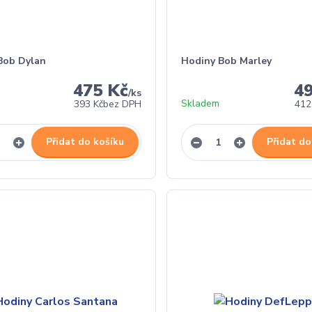
Bob Dylan
Hodiny Bob Marley
475 Kč
4
/
ks
Skladem
393 Kč
bez DPH
412
Přidat do košíku
Přidat do