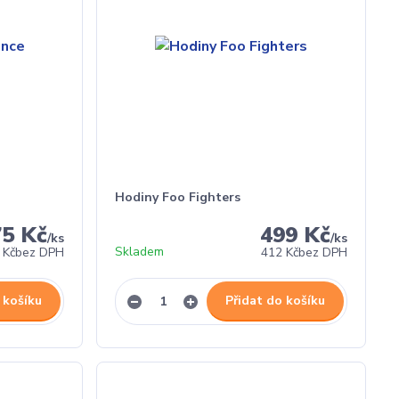
Hodiny Foo Fighters
75 Kč
499 Kč
/
ks
/
ks
Skladem
 Kč
bez DPH
412 Kč
bez DPH
 košíku
Přidat do košíku