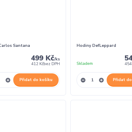
Carlos Santana
Hodiny DefLeppard
499 Kč
5
/
ks
Skladem
412 Kč
bez DPH
454
Přidat do košíku
Přidat do