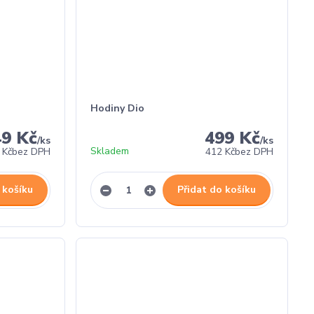
Hodiny Dio
49 Kč
499 Kč
/
ks
/
ks
Skladem
 Kč
bez DPH
412 Kč
bez DPH
 košíku
Přidat do košíku