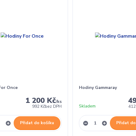
For Once
Hodiny Gammaray
1 200 Kč
4
/
ks
Skladem
992 Kč
bez DPH
412
Přidat do košíku
Přidat do