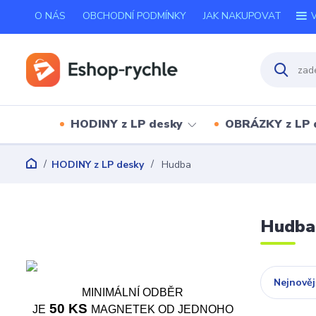
O NÁS
OBCHODNÍ PODMÍNKY
JAK NAKUPOVAT
V
HODINY z LP desky
OBRÁZKY z LP 
HODINY z LP desky
Hudba
Hudba
Nejnověj
MINIMÁLNÍ ODBĚR
50 KS
JE
MAGNETEK OD JEDNOHO