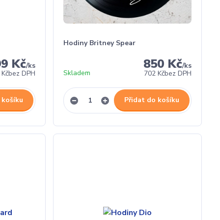
Hodiny Britney Spear
99 Kč
850 Kč
/
ks
/
ks
Skladem
 Kč
bez DPH
702 Kč
bez DPH
 košíku
Přidat do košíku