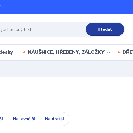
íce
Hledat
desky
NÁUŠNICE, HŘEBENY, ZÁLOŽKY
DŘE
ší
Nejlevnější
Nejdražší