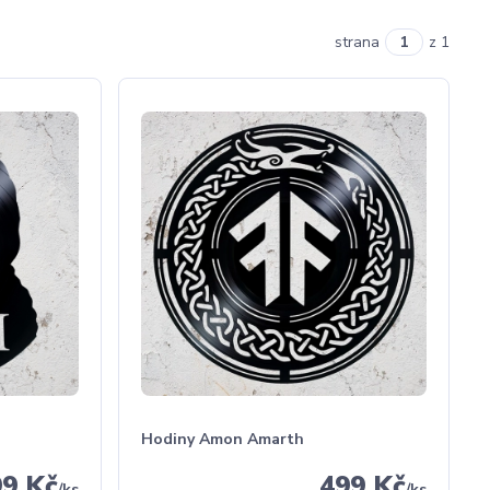
strana
z 1
Hodiny Amon Amarth
99 Kč
499 Kč
/
ks
/
ks