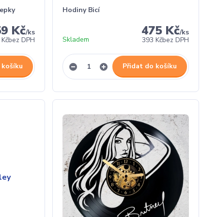
lepky
Hodiny Bicí
59 Kč
475 Kč
/
ks
/
ks
Skladem
 Kč
bez DPH
393 Kč
bez DPH
 košíku
Přidat do košíku