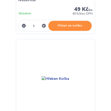
Hřeben Knír
49 Kč
/
ks
Skladem
40 Kč
bez DPH
Přidat do košíku