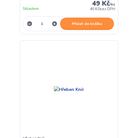
49 Kč
/
ks
Skladem
40 Kč
bez DPH
Přidat do košíku