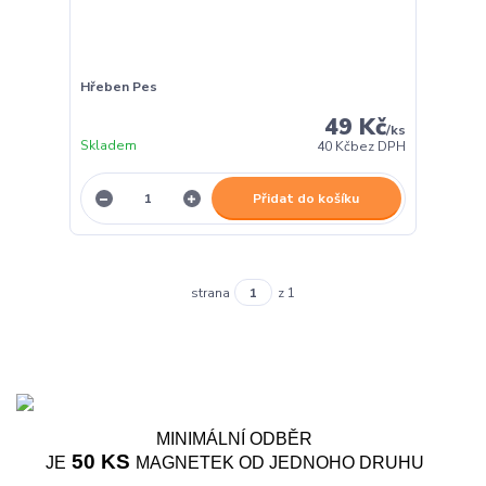
Hřeben Pes
49 Kč
/
ks
Skladem
40 Kč
bez DPH
Přidat do košíku
strana
z 1
MINIMÁLNÍ ODBĚR
50 KS
JE
MAGNETEK OD JEDNOHO DRUHU