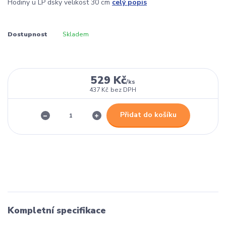
Hodiny u LP dsky velikost 30 cm
celý popis
Dostupnost
Skladem
529 Kč
/
ks
437 Kč
bez DPH
Přidat do košíku
Kompletní specifikace