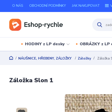
O NÁS
OBCHODNÍ PODMÍNKY
JAK NAKUPOVAT
V
HODINY z LP desky
OBRÁZKY z LP 
NÁUŠNICE, HŘEBENY, ZÁLOŽKY
Záložky
Záložka 
Záložka Slon 1