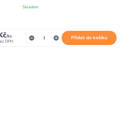
Skladem
Kč
/
ks
Přidat do košíku
ez DPH