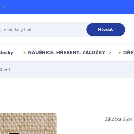
íce
Hledat
desky
NÁUŠNICE, HŘEBENY, ZÁLOŽKY
DŘE
Slon 1
Záložka Slon