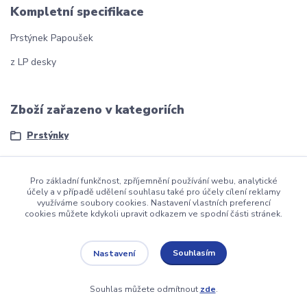
Kompletní specifikace
Prstýnek Papoušek
z LP desky
Zboží zařazeno v kategoriích
Prstýnky
Pro základní funkčnost, zpříjemnění používání webu, analytické
účely a v případě udělení souhlasu také pro účely cílení reklamy
využíváme soubory cookies. Nastavení vlastních preferencí
cookies můžete kdykoli upravit odkazem ve spodní části stránek.
dmznamky.cz
Souhlasím
Nastavení
Upravit sběr cookies.
Souhlas můžete odmítnout
zde
.
Vytvořeno na
Eshop-rychle.cz