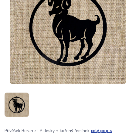
Přívěšek Beran z LP desky + kožený řemínek
celý popis