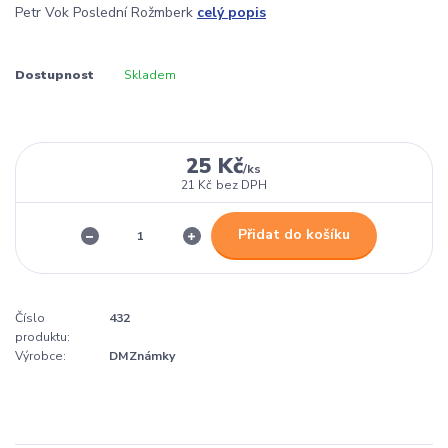
Petr Vok Poslední Rožmberk
celý popis
Dostupnost
Skladem
25 Kč
/
ks
21 Kč
bez DPH
Přidat do košíku
Číslo
432
produktu:
Výrobce:
DMZnámky