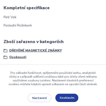
Kompletní specifikace
Petr Vok
Poslední Rožmberk
Zboží zařazeno v kategoriích
DŘEVĚNÉ MAGNETICKÉ ZNÁMKY
Osobnosti
Pro základní funkčnost, zpříjemnění používání webu, analytické
účely a v případě udělení souhlasu také pro účely cílení reklamy
využíváme soubory cookies. Nastavení vlastních preferencí
dmznamky.cz
cookies můžete kdykoli upravit odkazem ve spodní části stránek.
Souhlasím
Nastavení
Upravit sběr cookies.