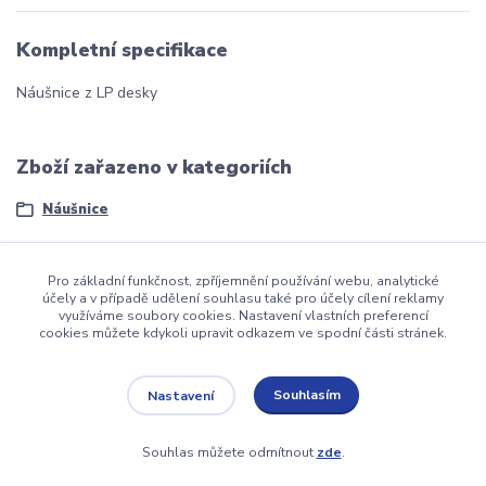
Kompletní specifikace
Náušnice z LP desky
Zboží zařazeno v kategoriích
Náušnice
Pro základní funkčnost, zpříjemnění používání webu, analytické
účely a v případě udělení souhlasu také pro účely cílení reklamy
využíváme soubory cookies. Nastavení vlastních preferencí
dmznamky.cz
cookies můžete kdykoli upravit odkazem ve spodní části stránek.
Souhlasím
Nastavení
Upravit sběr cookies.
Souhlas můžete odmítnout
zde
.
Vytvořeno na
Eshop-rychle.cz