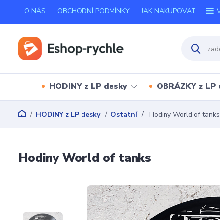
O NÁS
OBCHODNÍ PODMÍNKY
JAK NAKUPOVAT
V
HODINY z LP desky
OBRÁZKY z LP 
HODINY z LP desky
Ostatní
Hodiny World of tanks
Hodiny World of tanks