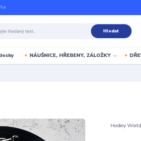
íce
Hledat
desky
NÁUŠNICE, HŘEBENY, ZÁLOŽKY
DŘE
Hodiny World