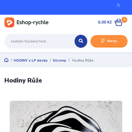
0
0,00 Kč
Menu
HODINY z LP desky
Stromy
Hodiny Růže
Hodiny Růže