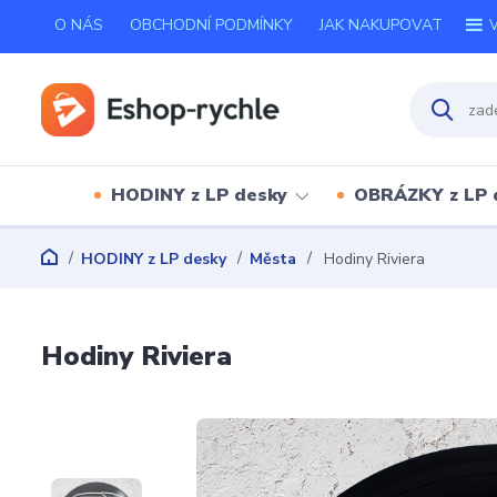
O NÁS
OBCHODNÍ PODMÍNKY
JAK NAKUPOVAT
V
HODINY z LP desky
OBRÁZKY z LP 
HODINY z LP desky
Města
Hodiny Riviera
Hodiny Riviera