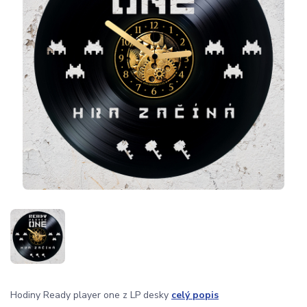
Hodiny Ready player one z LP desky
celý popis