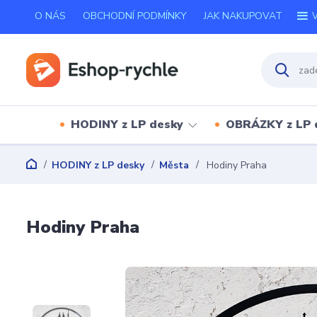
O NÁS
OBCHODNÍ PODMÍNKY
JAK NAKUPOVAT
V
HODINY z LP desky
OBRÁZKY z LP 
HODINY z LP desky
Města
Hodiny Praha
Hodiny Praha