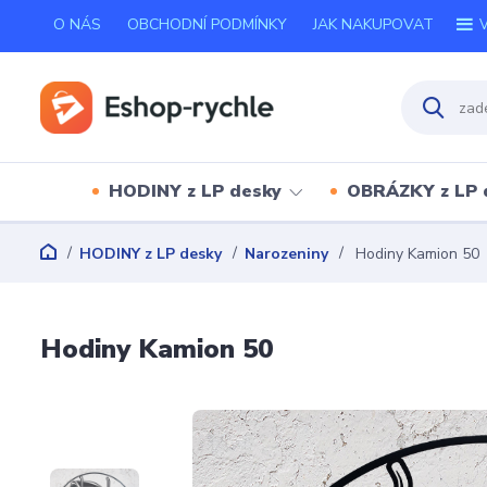
O NÁS
OBCHODNÍ PODMÍNKY
JAK NAKUPOVAT
V
HODINY z LP desky
OBRÁZKY z LP 
HODINY z LP desky
Narozeniny
Hodiny Kamion 50
Hodiny Kamion 50