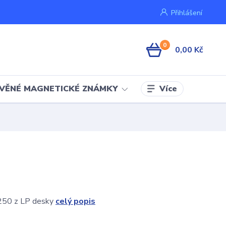
Přihlášení
0
0,00 Kč
Více
VĚNÉ MAGNETICKÉ ZNÁMKY
250 z LP desky
celý popis