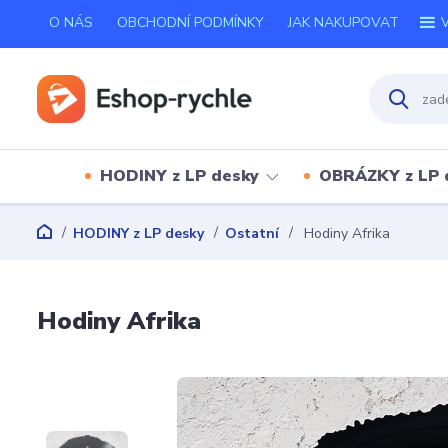
O NÁS
OBCHODNÍ PODMÍNKY
JAK NAKUPOVAT
V
HODINY z LP desky
OBRÁZKY z LP 
HODINY z LP desky
Ostatní
Hodiny Afrika
Hodiny Afrika