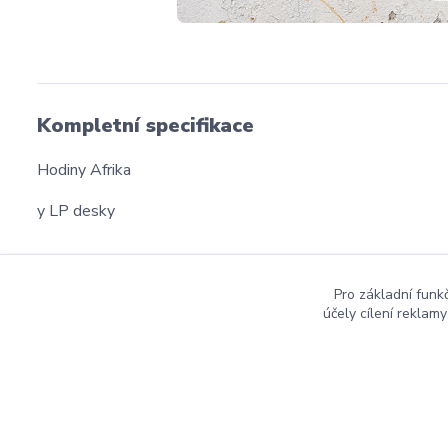
Kompletní specifikace
Hodiny Afrika
y LP desky
Pro základní funk
účely cílení reklam
dmznamky.cz