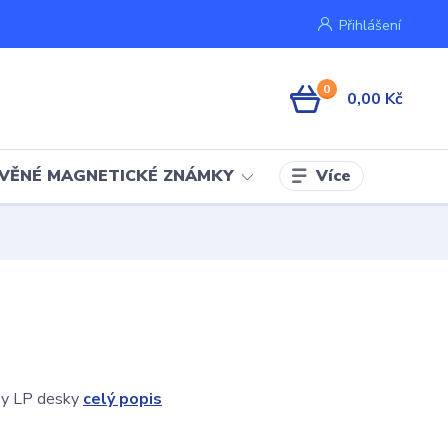
Přihlášení
0
0,00 Kč
Více
VĚNÉ MAGNETICKÉ ZNÁMKY
a y LP desky
celý popis