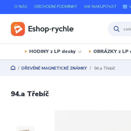
O NÁS
OBCHODNÍ PODMÍNKY
JAK NAKUPOVAT
V
HODINY z LP desky
OBRÁZKY z LP 
DŘEVĚNÉ MAGNETICKÉ ZNÁMKY
94.a Třebíč
94.a Třebíč