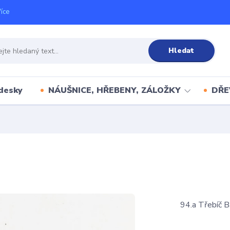
íce
Hledat
desky
NÁUŠNICE, HŘEBENY, ZÁLOŽKY
DŘE
94.a Třebíč B