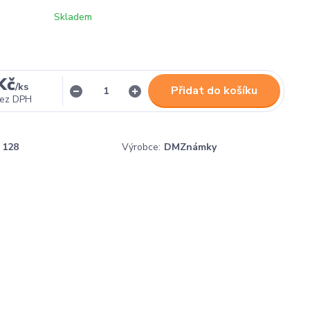
Skladem
Kč
/
ks
Přidat do košíku
ez DPH
128
Výrobce:
DMZnámky