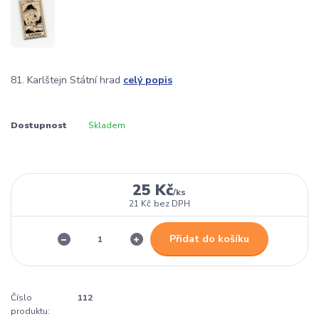
81. Karlštejn Státní hrad
celý popis
Dostupnost
Skladem
25 Kč
/
ks
21 Kč
bez DPH
Přidat do košíku
Číslo
112
produktu: