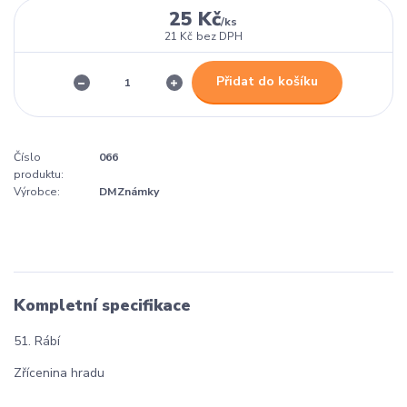
25 Kč
/
ks
21 Kč
bez DPH
Přidat do košíku
Číslo
066
produktu:
Výrobce:
DMZnámky
Kompletní specifikace
51. Rábí
Zřícenina hradu