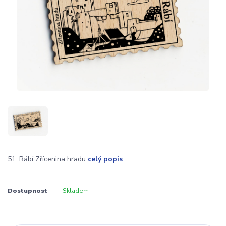
51. Rábí Zřícenina hradu
celý popis
Dostupnost
Skladem