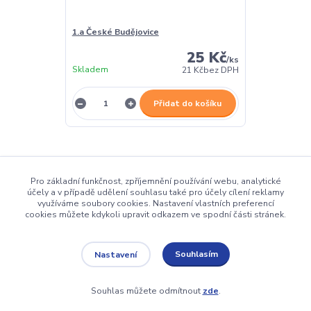
1.a České Budějovice
1.b České Bud
25 Kč
/
ks
Skladem
Skladem
21 Kč
bez DPH
Přidat do košíku
Pro základní funkčnost, zpříjemnění používání webu, analytické
účely a v případě udělení souhlasu také pro účely cílení reklamy
využíváme soubory cookies. Nastavení vlastních preferencí
dmznamky.cz
cookies můžete kdykoli upravit odkazem ve spodní části stránek.
Souhlasím
Nastavení
Upravit sběr cookies.
Souhlas můžete odmítnout
zde
.
Vytvořeno na
Eshop-rychle.cz