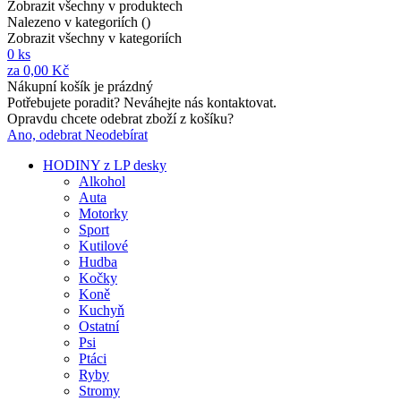
Zobrazit všechny v produktech
Nalezeno v kategoriích (
)
Zobrazit všechny v kategoriích
0
ks
za
0,00 Kč
Nákupní košík je prázdný
Potřebujete poradit? Neváhejte nás kontaktovat.
Opravdu chcete odebrat zboží z košíku?
Ano, odebrat
Neodebírat
HODINY z LP desky
Alkohol
Auta
Motorky
Sport
Kutilové
Hudba
Kočky
Koně
Kuchyň
Ostatní
Psi
Ptáci
Ryby
Stromy