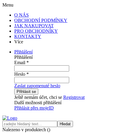
Menu
O NÁS
OBCHODNÍ PODMÍNKY
JAK NAKUPOVAT
PRO OBCHODNÍKY
KONTAKTY
Více
Přihlášení
Přihlášení
Email
*
Heslo
*
Zaslat zapomenuté heslo
Přihlásit se
Ještě nemám účet, chci se
Registrovat
Další možnosti přihlášení
Přihlásit přes mojeID
Hledat
Nalezeno v produktech (
)