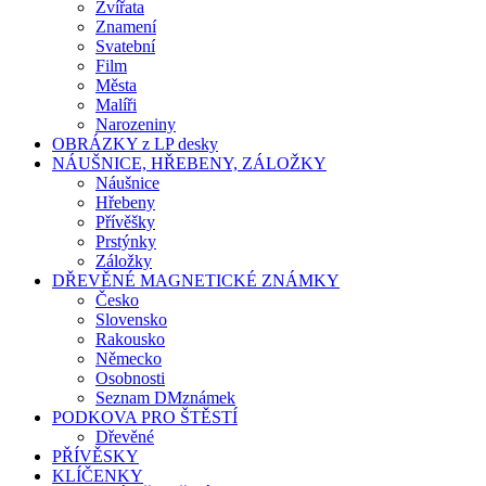
Zvířata
Znamení
Svatební
Film
Města
Malíři
Narozeniny
OBRÁZKY z LP desky
NÁUŠNICE, HŘEBENY, ZÁLOŽKY
Náušnice
Hřebeny
Přívěšky
Prstýnky
Záložky
DŘEVĚNÉ MAGNETICKÉ ZNÁMKY
Česko
Slovensko
Rakousko
Německo
Osobnosti
Seznam DMznámek
PODKOVA PRO ŠTĚSTÍ
Dřevěné
PŘÍVĚSKY
KLÍČENKY