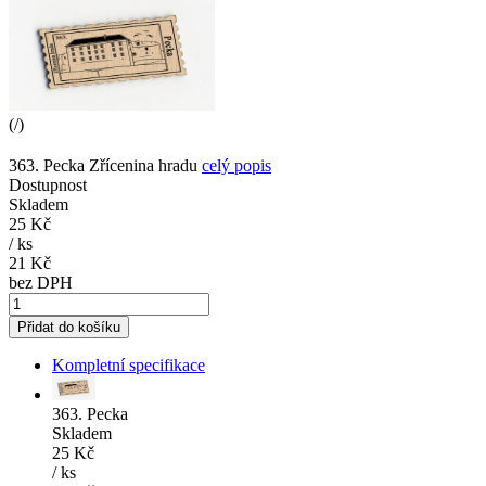
(
/
)
363. Pecka Zřícenina hradu
celý popis
Dostupnost
Skladem
25 Kč
/
ks
21 Kč
bez DPH
Přidat do košíku
Kompletní specifikace
363. Pecka
Skladem
25 Kč
/
ks