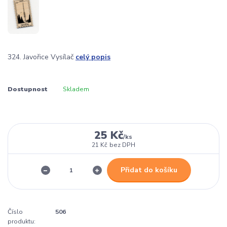
324. Javořice Vysílač
celý popis
Dostupnost
Skladem
25 Kč
/
ks
21 Kč
bez DPH
Přidat do košíku
Číslo
506
produktu: