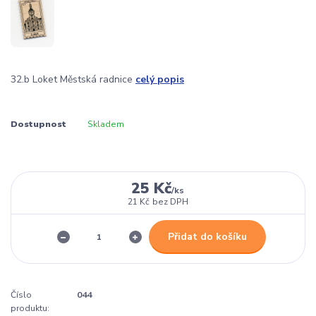
32.b Loket Městská radnice
celý popis
Dostupnost
Skladem
25 Kč
/
ks
21 Kč
bez DPH
Přidat do košíku
Číslo
044
produktu: