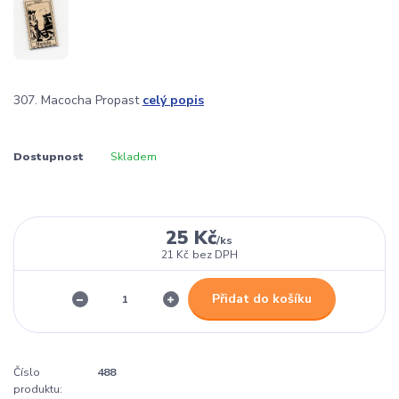
307. Macocha Propast
celý popis
Dostupnost
Skladem
25 Kč
/
ks
21 Kč
bez DPH
Přidat do košíku
Číslo
488
produktu: