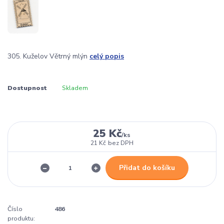
305. Kuželov Větrný mlýn
celý popis
Dostupnost
Skladem
25 Kč
/
ks
21 Kč
bez DPH
Přidat do košíku
Číslo
486
produktu: