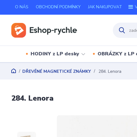
O NÁS
OBCHODNÍ PODMÍNKY
JAK NAKUPOVAT
V
HODINY z LP desky
OBRÁZKY z LP 
DŘEVĚNÉ MAGNETICKÉ ZNÁMKY
284. Lenora
284. Lenora