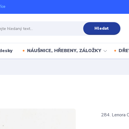
íce
Hledat
desky
NÁUŠNICE, HŘEBENY, ZÁLOŽKY
DŘE
284. Lenora 