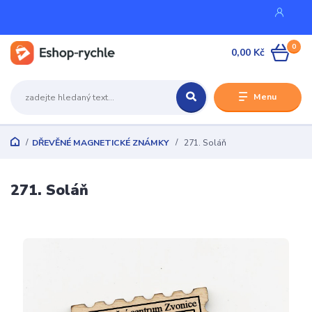
0
0,00 Kč
Menu
DŘEVĚNÉ MAGNETICKÉ ZNÁMKY
271. Soláň
271. Soláň