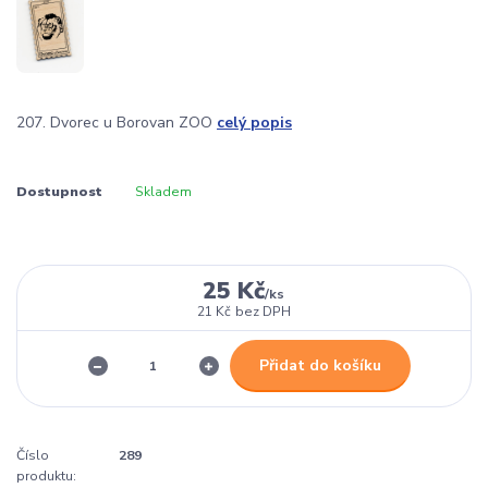
207. Dvorec u Borovan ZOO
celý popis
Dostupnost
Skladem
25 Kč
/
ks
21 Kč
bez DPH
Přidat do košíku
Číslo
289
produktu: