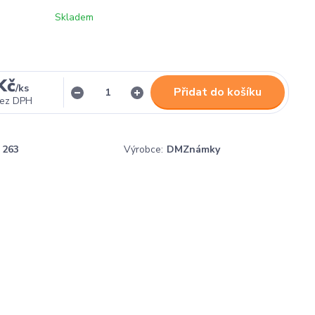
Skladem
Kč
/
ks
Přidat do košíku
ez DPH
263
Výrobce:
DMZnámky