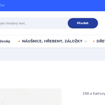
íce
Hledat
desky
NÁUŠNICE, HŘEBENY, ZÁLOŽKY
DŘE
186.a Karlov