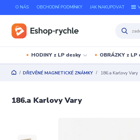
O NÁS
OBCHODNÍ PODMÍNKY
JAK NAKUPOVAT
V
HODINY z LP desky
OBRÁZKY z LP 
DŘEVĚNÉ MAGNETICKÉ ZNÁMKY
186.a Karlovy Vary
186.a Karlovy Vary