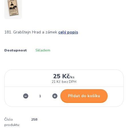
181. Grabštejn Hrad a zámek
celý popis
Dostupnost
Skladem
25 Kč
/
ks
21 Kč
bez DPH
Přidat do košíku
Číslo
258
produktu: