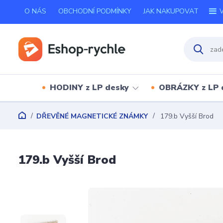
O NÁS
OBCHODNÍ PODMÍNKY
JAK NAKUPOVAT
V
HODINY z LP desky
OBRÁZKY z LP 
DŘEVĚNÉ MAGNETICKÉ ZNÁMKY
179.b Vyšší Brod
179.b Vyšší Brod