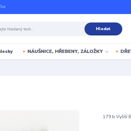
íce
Hledat
desky
NÁUŠNICE, HŘEBENY, ZÁLOŽKY
DŘE
179.b Vyšší 