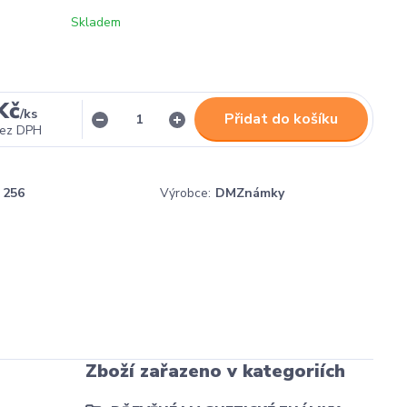
Skladem
Kč
/
ks
Přidat do košíku
ez DPH
256
Výrobce:
DMZnámky
Zboží zařazeno v kategoriích