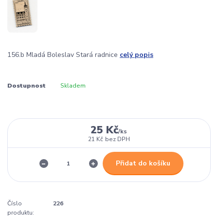
156.b Mladá Boleslav Stará radnice
celý popis
Dostupnost
Skladem
25 Kč
/
ks
21 Kč
bez DPH
Přidat do košíku
Číslo
226
produktu: