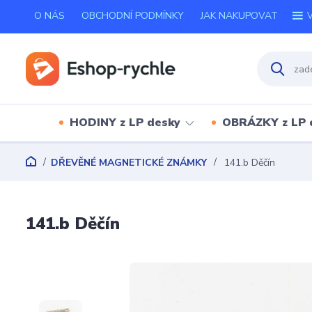
O NÁS
OBCHODNÍ PODMÍNKY
JAK NAKUPOVAT
V
HODINY z LP desky
OBRÁZKY z LP 
DŘEVĚNÉ MAGNETICKÉ ZNÁMKY
141.b Děčín
141.b Děčín