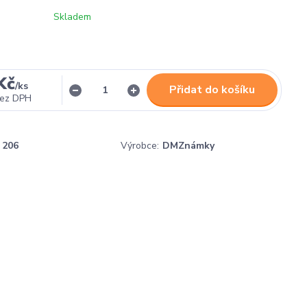
Skladem
Kč
/
ks
Přidat do košíku
ez DPH
206
Výrobce:
DMZnámky