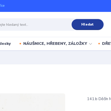
íce
Hledat
desky
NÁUŠNICE, HŘEBENY, ZÁLOŽKY
DŘE
141.b Děčín 