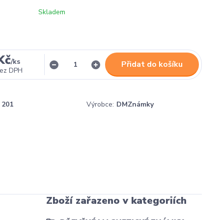
Skladem
Kč
/
ks
Přidat do košíku
ez DPH
201
Výrobce:
DMZnámky
Zboží zařazeno v kategoriích