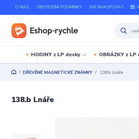
O NÁS
OBCHODNÍ PODMÍNKY
JAK NAKUPOVAT
V
HODINY z LP desky
OBRÁZKY z LP 
DŘEVĚNÉ MAGNETICKÉ ZNÁMKY
138.b Lnáře
138.b Lnáře