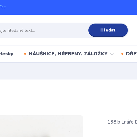
íce
Hledat
desky
NÁUŠNICE, HŘEBENY, ZÁLOŽKY
DŘE
138.b Lnáře 