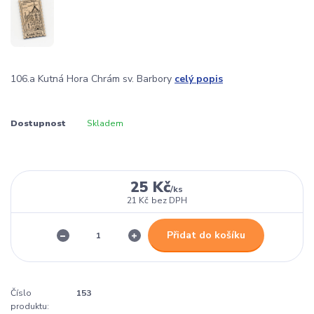
106.a Kutná Hora Chrám sv. Barbory
celý popis
Dostupnost
Skladem
25 Kč
/
ks
21 Kč
bez DPH
Přidat do košíku
Číslo
153
produktu: